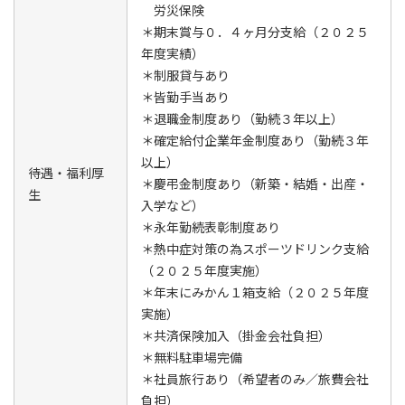
労災保険
＊期末賞与０．４ヶ月分支給（２０２５
年度実績）
＊制服貸与あり
＊皆勤手当あり
＊退職金制度あり（勤続３年以上）
＊確定給付企業年金制度あり（勤続３年
以上）
待遇・福利厚
＊慶弔金制度あり（新築・結婚・出産・
生
入学など）
＊永年勤続表彰制度あり
＊熱中症対策の為スポーツドリンク支給
（２０２５年度実施）
＊年末にみかん１箱支給（２０２５年度
実施）
＊共済保険加入（掛金会社負担）
＊無料駐車場完備
＊社員旅行あり（希望者のみ／旅費会社
負担）