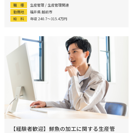
職 種
生産管理 / 生産管理関連
勤務地
福井県 越前市
給 料
年収 240.7〜315.4万円
【経験者歓迎】鮮魚の加工に関する生産管