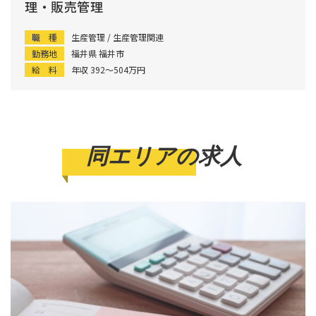
理・販売管理
職 種
生産管理 / 生産管理関連
勤務地
福井県 福井市
給 料
年収 392〜504万円
同エリアの求人