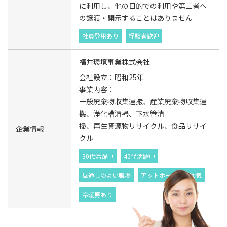
に利用し、他の目的での利用や第三者へ
の譲渡・開示することはありません
社員登用あり
経験者歓迎
福井環境事業株式会社
会社設立：昭和25年
事業内容：
一般廃棄物収集運搬、産業廃棄物収集運
搬、浄化槽清掃、下水管清
掃、再生資源物リサイクル、食品リサイ
企業情報
クル
30代活躍中
40代活躍中
風通しのよい職場
アットホームな雰囲気
冷暖房あり