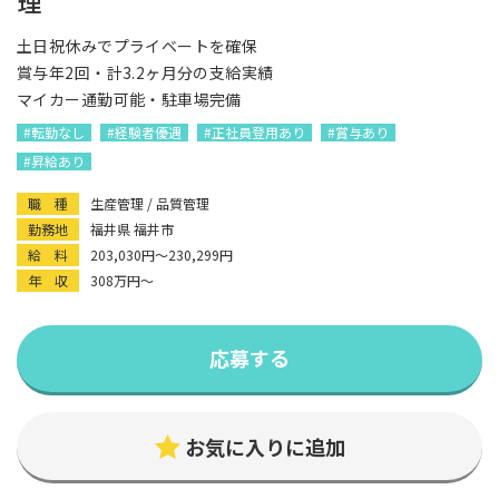
理
土日祝休みでプライベートを確保
賞与年2回・計3.2ヶ月分の支給実績
マイカー通勤可能・駐車場完備
#転勤なし
#経験者優遇
#正社員登用あり
#賞与あり
#昇給あり
職 種
生産管理 / 品質管理
勤務地
福井県 福井市
給 料
203,030円〜230,299円
年 収
308万円〜
応募する
お気に入りに追加