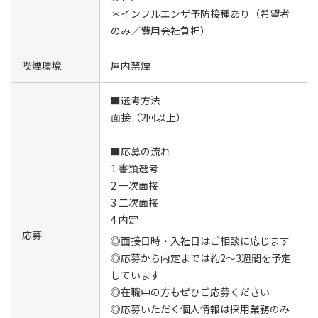
＊インフルエンザ予防接種あり（希望者
のみ／費用会社負担）
喫煙環境
屋内禁煙
■選考方法
面接（2回以上）
■応募の流れ
1 書類選考
2 一次面接
3 二次面接
4 内定
応募
◎面接日時・入社日はご相談に応じます
◎応募から内定までは約2～3週間を予定
しています
◎在職中の方もぜひご応募ください
◎応募いただく個人情報は採用業務のみ