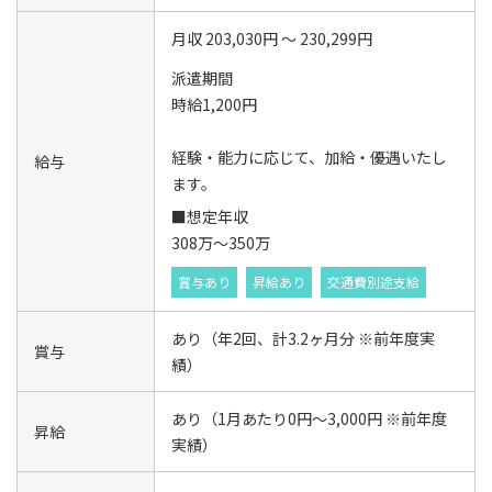
月収 203,030円 ～ 230,299円
派遣期間
時給1,200円
経験・能力に応じて、加給・優遇いたし
給与
ます。
■想定年収
308万～350万
賞与あり
昇給あり
交通費別途支給
あり（年2回、計3.2ヶ月分 ※前年度実
賞与
績）
あり（1月あたり0円〜3,000円 ※前年度
昇給
実績）