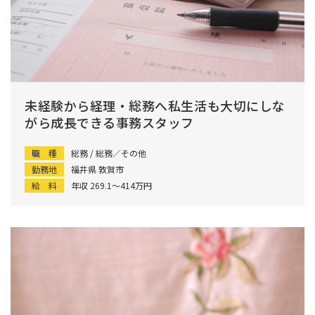
未経験から経理・総務へ私生活も大切にしな
がら成長できる事務スタッフ
職 種
総務 / 総務／その他
勤務地
福井県 敦賀市
給 料
年収 269.1〜414万円