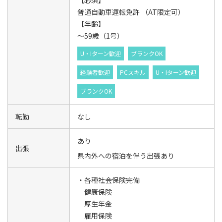
【必須】
普通自動車運転免許 （AT限定可）
【年齢】
～59歳（1号）
U・Iターン歓迎
ブランクOK
経験者歓迎
PCスキル
U・Iターン歓迎
ブランクOK
転勤
なし
あり
出張
県内外への宿泊を伴う出張あり
・各種社会保険完備
健康保険
厚生年金
雇用保険