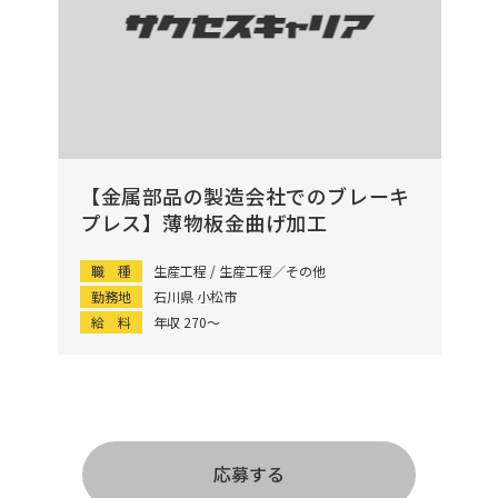
【金属部品の製造会社でのブレーキ
プレス】薄物板金曲げ加工
職 種
生産工程 / 生産工程／その他
勤務地
石川県 小松市
給 料
年収 270〜
応募する