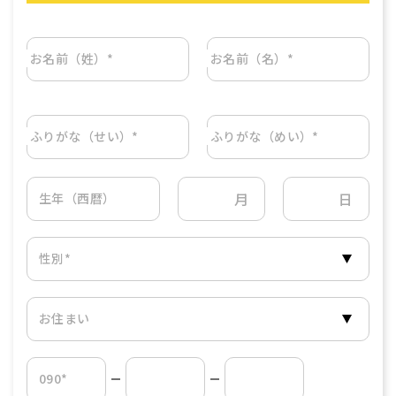
お名前（姓）*
お名前（名）*
ふりがな（せい）*
ふりがな（めい）*
月
日
生年（西暦）
性別*
お住まい
090*