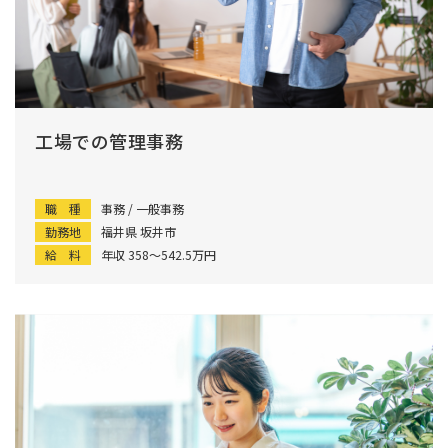
工場での管理事務
職 種
事務 / 一般事務
勤務地
福井県 坂井市
給 料
年収 358〜542.5万円