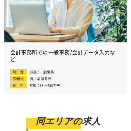
会計事務所での一般事務/会計データ入力な
ど
職 種
事務 / 一般事務
勤務地
福井県 福井市
給 料
年収 293〜490万円
同エリアの求人