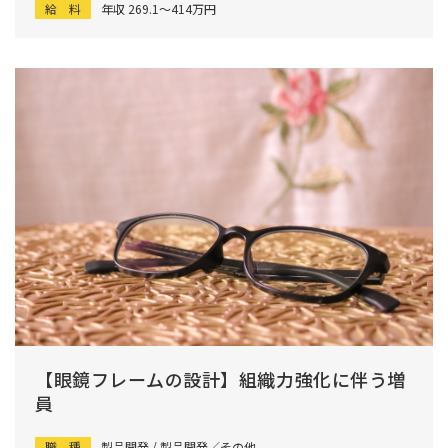
給 料
年収 269.1〜414万円
【眼鏡フレームの設計】組織力強化に伴う増
員
職 種
製品開発 / 製品開発／その他