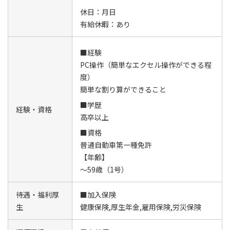
休日：月日
有給休暇：あり
■経験
PC操作（簡単なエクセル操作ができる程
度）
簡単な割り算ができること
■学歴
経験・資格
高卒以上
■資格
普通自動車第一種免許
【年齢】
～59歳（1号）
待遇・福利厚
■加入保険
生
健康保険,厚生年金,雇用保険,労災保険