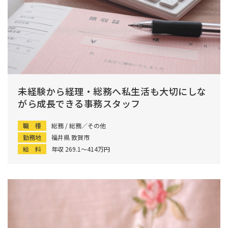
未経験から経理・総務へ私生活も大切にしな
がら成長できる事務スタッフ
職 種
総務 / 総務／その他
勤務地
福井県 敦賀市
給 料
年収 269.1〜414万円