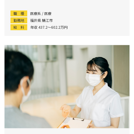
職 種
医療系 / 医療
勤務地
福井県 鯖江市
給 料
年収 437.2〜602.2万円