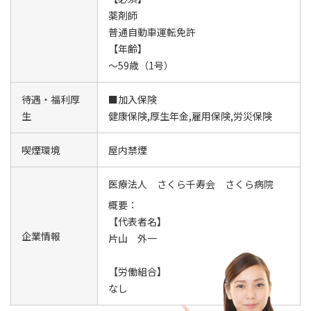
薬剤師
普通自動車運転免許
【年齢】
～59歳（1号）
待遇・福利厚
■加入保険
生
健康保険,厚生年金,雇用保険,労災保険
喫煙環境
屋内禁煙
医療法人 さくら千寿会 さくら病院
概要：
【代表者名】
企業情報
片山 外一
【労働組合】
なし