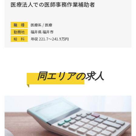
医療法人での医師事務作業補助者
職 種
医療系 / 医療
勤務地
福井県 福井市
給 料
年収 221.7〜241.9万円
同エリアの求人