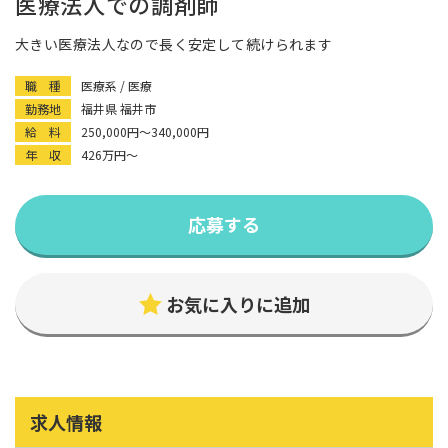
医療法人での調剤師
大きい医療法人なので長く安定して続けられます
職 種
医療系 / 医療
勤務地
福井県 福井市
給 料
250,000円〜340,000円
年 収
426万円〜
応募する
お気に入りに追加
求人情報