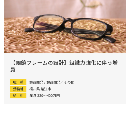
【眼鏡フレームの設計】組織力強化に伴う増
員
職 種
製品開発 / 製品開発／その他
勤務地
福井県 鯖江市
給 料
年収 330〜400万円