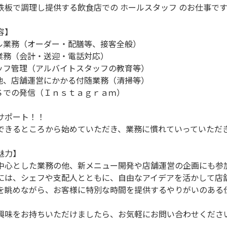
鉄板で調理し提供する飲食店での ホールスタッフ のお仕事です
容】
ール業務（オーダー・配膳等、接客全般）
付業務（会計・送迎・電話対応）
タッフ管理（アルバイトスタッフの教育等）
の他、店舗運営にかかる付随業務（清掃等）
ＮＳでの発信（Ｉｎｓｔａｇｒａｍ）
サポート！！
きるところから始めていただき、業務に慣れていっていただ
魅力】
中心とした業務の他、新メニュー開発や店舗運営の企画にも参
には、シェフや支配人とともに、自由なアイデアを活かして店
を眺めながら、お客様に特別な時間を提供するやりがいのある
興味をお持ちいただけましたら、お気軽にお問い合わせくださ