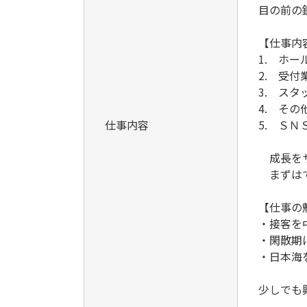
目の前の
【仕事内
1. ホ
2. 受
3. ス
4. そ
仕事内容
5. Ｓ
成長を
まずはで
【仕事の
・接客を
・閑散期
・日本海
少しでも