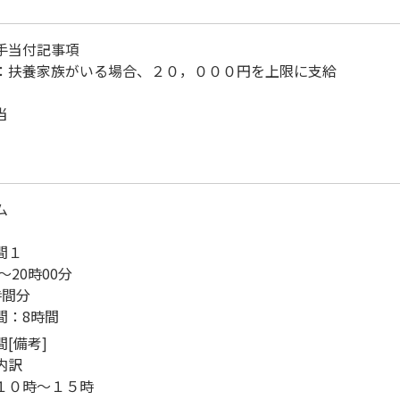
手当付記事項
：扶養家族がいる場合、２０，０００円を上限に支給
当
ム
間１
～20時00分
時間分
間：8時間
[備考]
内訳
０時～１５時