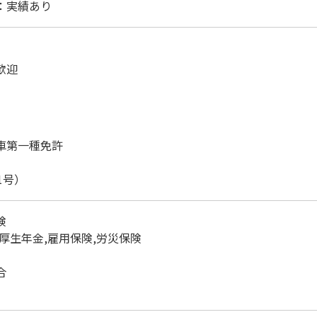
：実績あり
歓迎
車第一種免許
1号）
険
,厚生年金,雇用保険,労災保険
合