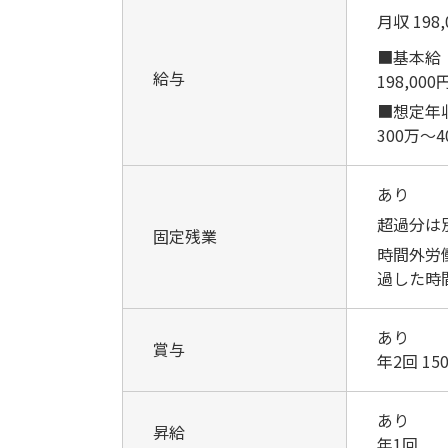
月収 198,
■基本給
給与
198,000
■想定年
300万～4
あり
超過分は
固定残業
時間外労働
過した時
あり
賞与
年2回 150
あり
昇給
年1回