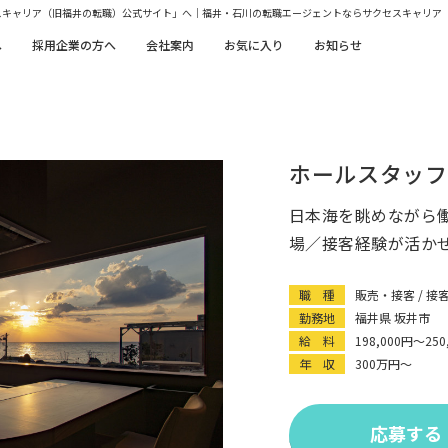
スキャリア（旧福井の転職）公式サイト」へ｜福井・石川の転職エージェントならサクセスキャリア
へ
採用企業の方へ
会社案内
お気に入り
お知らせ
ホールスタッフ
日本海を眺めながら
場／接客経験が活か
職 種
販売・接客 / 接
勤務地
福井県 坂井市
給 料
198,000円〜250
年 収
300万円〜
応募する