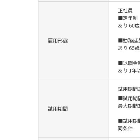
正社員
■定年制
あり 60歳
雇用形態
■勤務延
あり 65歳
■退職金
あり 1年
試用期間
■試用期
最大期間
試用期間
■試用期
同条件