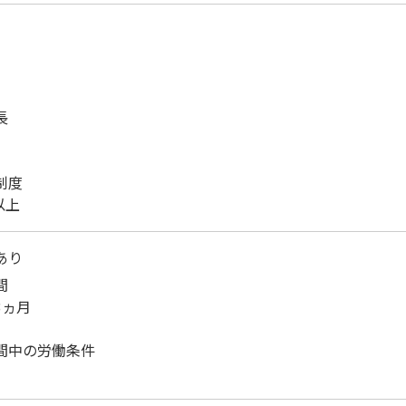
長
制度
以上
あり
間
3ヵ月
間中の労働条件