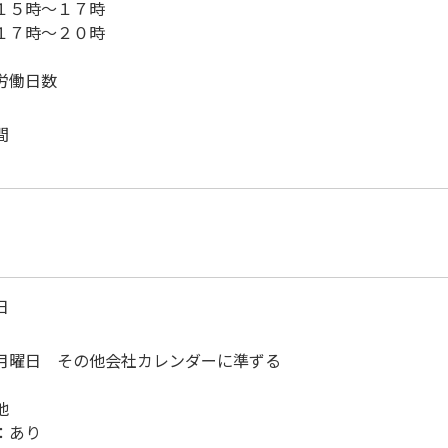
５時～１７時
７時～２０時
労働日数
間
日
月曜日 その他会社カレンダーに準ずる
他
：あり