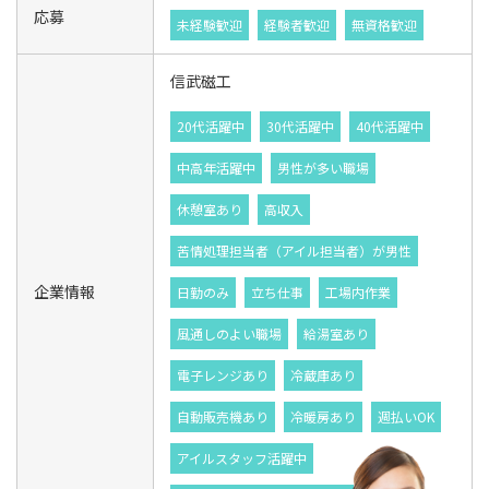
応募
未経験歓迎
経験者歓迎
無資格歓迎
信武磁工
20代活躍中
30代活躍中
40代活躍中
中高年活躍中
男性が多い職場
休憩室あり
高収入
苦情処理担当者（アイル担当者）が男性
企業情報
日勤のみ
立ち仕事
工場内作業
風通しのよい職場
給湯室あり
電子レンジあり
冷蔵庫あり
自動販売機あり
冷暖房あり
週払いOK
アイルスタッフ活躍中