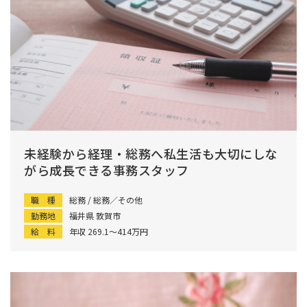
未経験から経理・総務へ私生活も大切にしな
がら成長できる事務スタッフ
職 種
総務 / 総務／その他
勤務地
福井県 敦賀市
給 料
年収 269.1〜414万円