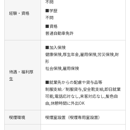
不問
■学歴
経験・資格
不問
■資格
普通自動車免許
■加入保険
健康保険,厚生年金,雇用保険,労災保険,財
形
社会保険,雇用保険
待遇・福利厚
生
■就業先からの配慮や貸与品等
制服支給／制服貸与,安全靴支給,即日就業
可能,電話応対なし,来客対応なし,髪色自
由,休憩時間に外出OK
喫煙環境
喫煙室設置（喫煙専用室設置）