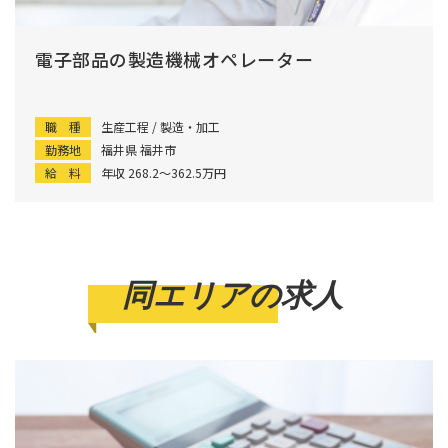
電子部品の製造機械オペレーター
職 種
生産工程 / 製造・加工
勤務地
福井県 福井市
給 料
年収 268.2〜362.5万円
同エリアの求人