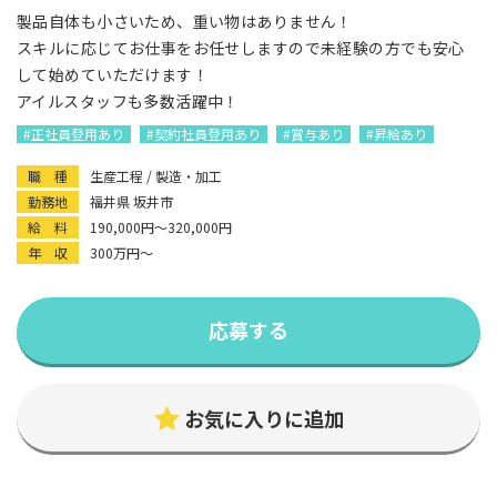
製品自体も小さいため、重い物はありません！
スキルに応じてお仕事をお任せしますので未経験の方でも安心
して始めていただけます！
アイルスタッフも多数活躍中！
#正社員登用あり
#契約社員登用あり
#賞与あり
#昇給あり
職 種
生産工程 / 製造・加工
勤務地
福井県 坂井市
給 料
190,000円〜320,000円
年 収
300万円〜
応募する
お気に入りに追加