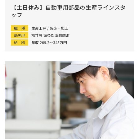
【土日休み】自動車用部品の生産ラインスタ
ッフ
職 種
生産工程 / 製造・加工
勤務地
福井県 南条郡南越前町
給 料
年収 269.2〜345万円