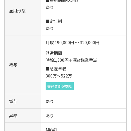
■雇用期間の定め
あり
雇用形態
■定年制
あり
月収 190,000円 ～ 320,000円
派遣期間
時給1,300円＋深夜残業手当
給与
■想定年収
300万～522万
交通費別途支給
賞与
あり
昇給
あり
[手当]