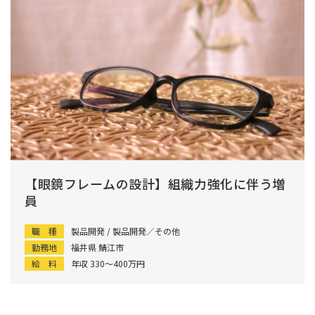
【眼鏡フレームの設計】組織力強化に伴う増
員
職 種
製品開発 / 製品開発／その他
勤務地
福井県 鯖江市
給 料
年収 330〜400万円