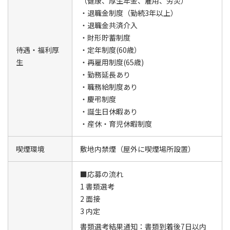
（健康、厚生年金、雇用、労災）
・退職金制度（勤続3年以上）
・退職金共済介入
・財形貯蓄制度
待遇・福利厚
・定年制度(60歳）
生
・再雇用制度(65歳)
・勤務延長あり
・職務給制度あり
・慶弔制度
・誕生日休暇あり
・産休・育児休暇制度
喫煙環境
敷地内禁煙（屋外に喫煙場所設置）
■応募の流れ
1 書類選考
2 面接
3 内定
書類選考結果通知：書類到着後7日以内