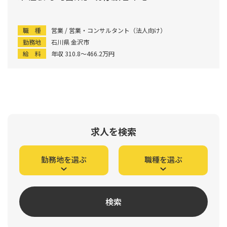
職 種
営業 / 営業・コンサルタント（法人向け）
勤務地
石川県 金沢市
給 料
年収 310.8〜466.2万円
求人を検索
勤務地を選ぶ
職種を選ぶ
検索