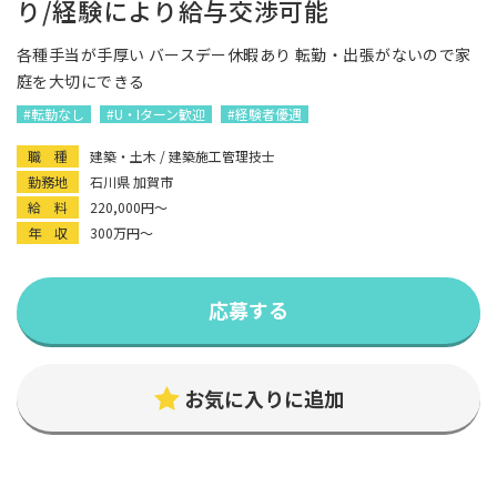
り/経験により給与交渉可能
各種手当が手厚い バースデー休暇あり 転勤・出張がないので家
庭を大切にできる
#転勤なし
#U・Iターン歓迎
#経験者優遇
職 種
建築・土木 / 建築施工管理技士
勤務地
石川県 加賀市
給 料
220,000円〜
年 収
300万円〜
応募する
お気に入りに追加