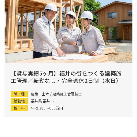
【賞与実績5ヶ月】福井の街をつくる建築施
工管理／転勤なし・完全週休2日制（水日）
職 種
建築・土木 / 建築施工管理技士
勤務地
福井県 福井市
給 料
年収 380〜650万円