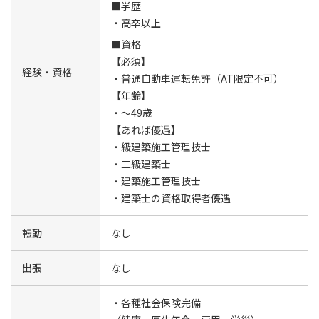
■学歴
・高卒以上
■資格
【必須】
経験・資格
・普通自動車運転免許（AT限定不可）
【年齢】
・～49歳
【あれば優遇】
・級建築施工管理技士
・二級建築士
・建築施工管理技士
・建築士の資格取得者優遇
転勤
なし
出張
なし
・各種社会保険完備