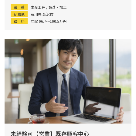
職 種
生産工程 / 製造・加工
勤務地
石川県 金沢市
給 料
年収 96.7〜100.5万円
未経験可【営業】既存顧客中心