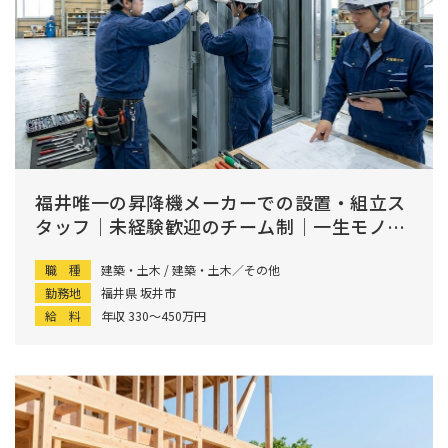
福井唯一の昇降機メーカーでの設置・組立ス
タッフ｜未経験歓迎のチーム制｜一生モノの
資格を取得
職 種
建築・土木 / 建築・土木／その他
勤務地
福井県 坂井市
給 料
年収 330〜450万円