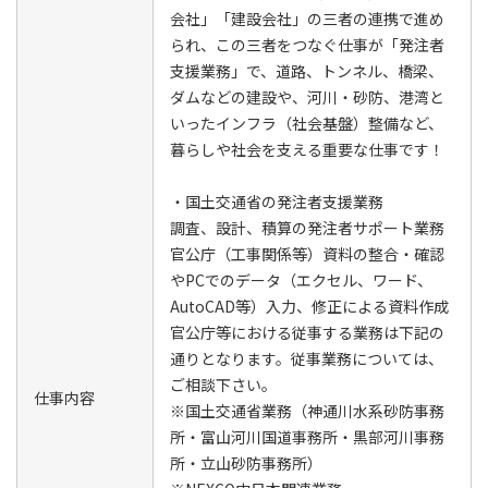
会社」「建設会社」の三者の連携で進め
られ、この三者をつなぐ仕事が「発注者
支援業務」で、道路、トンネル、橋梁、
ダムなどの建設や、河川・砂防、港湾と
いったインフラ（社会基盤）整備など、
暮らしや社会を支える重要な仕事です！
・国土交通省の発注者支援業務
調査、設計、積算の発注者サポート業務
官公庁（工事関係等）資料の整合・確認
やPCでのデータ（エクセル、ワード、
AutoCAD等）入力、修正による資料作成
官公庁等における従事する業務は下記の
通りとなります。従事業務については、
ご相談下さい。
仕事内容
※国土交通省業務（神通川水系砂防事務
所・富山河川国道事務所・黒部河川事務
所・立山砂防事務所）