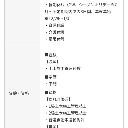
・長期休暇（GW、シーズンホリデー※7
月～所定期間内での3日間、年末年始
※12/29～1/3）
・育児休暇
・介護休暇
・慶弔休暇
■経験
【必須】
・土木施工管理経験
■学歴
・不問
■資格
経験・資格
【あれば優遇】
・1級土木施工管理技士
・2級土木施工管理技士
・普通自動車運転免許
【年齢】