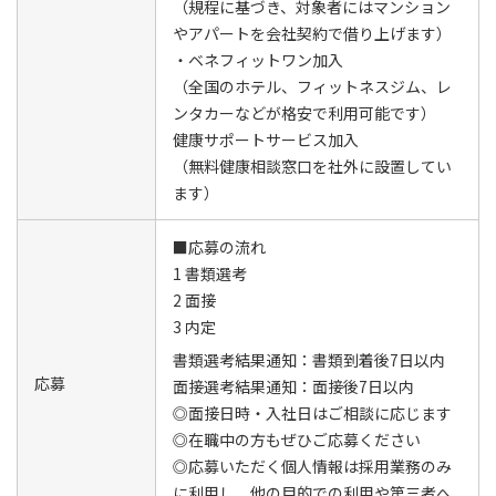
（規程に基づき、対象者にはマンション
やアパートを会社契約で借り上げます）
・ベネフィットワン加入
（全国のホテル、フィットネスジム、レ
ンタカーなどが格安で利用可能です）
健康サポートサービス加入
（無料健康相談窓口を社外に設置してい
ます）
■応募の流れ
1 書類選考
2 面接
3 内定
書類選考結果通知：書類到着後7日以内
応募
面接選考結果通知：面接後7日以内
◎面接日時・入社日はご相談に応じます
◎在職中の方もぜひご応募ください
◎応募いただく個人情報は採用業務のみ
に利用し、他の目的での利用や第三者へ