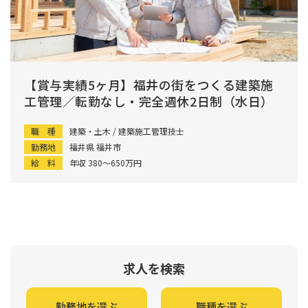
【賞与実績5ヶ月】福井の街をつくる建築施
工管理／転勤なし・完全週休2日制（水日）
職 種
建築・土木 / 建築施工管理技士
勤務地
福井県 福井市
給 料
年収 380〜650万円
求人を検索
勤務地を選ぶ
職種を選ぶ