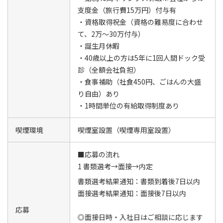
支度金（旅行費15万円）付与有
・資格取得祝金（資格の難易度に合わせ
て、2万～30万付与）
・誕生月休暇
・40歳以上の方は5年に1回人間ドック受
診（全額会社負担）
・食事補助（社食450円、ごはんの大盛
り自由）あり
・1時間単位の有給取得制度あり
喫煙環境
喫煙室設置（喫煙専用室設置）
■応募の流れ
1 書類選考→面接→内定
書類選考結果通知：書類到着後7日以内
面接選考結果通知：面接後7日以内
応募
◎面接日時・入社日はご相談に応じます