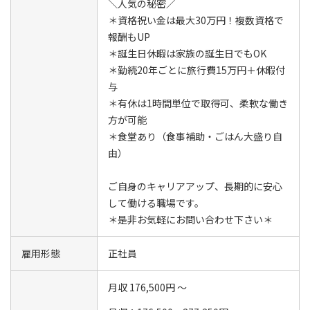
＼人気の秘密／
＊資格祝い金は最大30万円！複数資格で
報酬もUP
＊誕生日休暇は家族の誕生日でもOK
＊勤続20年ごとに旅行費15万円＋休暇付
与
＊有休は1時間単位で取得可、柔軟な働き
方が可能
＊食堂あり（食事補助・ごはん大盛り自
由）
ご自身のキャリアアップ、長期的に安心
して働ける職場です。
＊是非お気軽にお問い合わせ下さい＊
雇用形態
正社員
月収 176,500円 ～