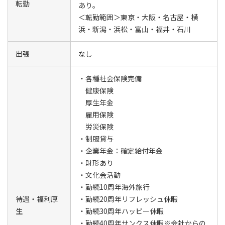
転勤
あり。
＜転勤範囲＞東京・大阪・名古屋・横
浜・新潟・浜松・富山・福井・石川
出張
なし
・各種社会保険完備
健康保険
厚生年金
雇用保険
労災保険
・制服貸与
・企業年金：確定給付年金
・財形あり
・文化会活動
・勤続10周年海外旅行
待遇・福利厚
・勤続20周年リフレッシュ休暇
生
・勤続30周年ハッピー休暇
・勤続40周年サンクス休暇※会社からの