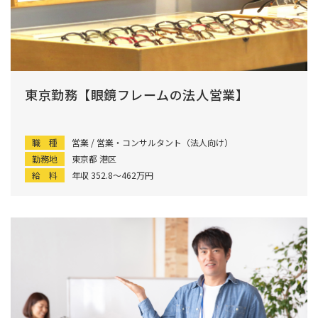
東京勤務【眼鏡フレームの法人営業】
職 種
営業 / 営業・コンサルタント（法人向け）
勤務地
東京都 港区
給 料
年収 352.8〜462万円