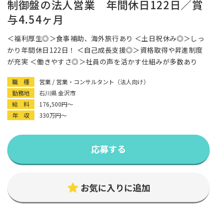
制御盤の法人営業 年間休日122日／賞
与4.54ヶ月
＜福利厚生◎＞食事補助、海外旅行あり ＜土日祝休み◎＞しっ
かり年間休日122日！ ＜自己成長支援◎＞資格取得や昇進制度
が充実 ＜働きやすさ◎＞社員の声を活かす仕組みが多数あり
職 種
営業 / 営業・コンサルタント（法人向け）
勤務地
石川県 金沢市
給 料
176,500円〜
年 収
330万円〜
応募する
お気に入りに追加