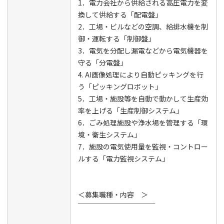
1．電力会社から供給される高圧電力を変
換して供給する「配電盤」
2．工場・ビルなどの空調、給排水機を制
御・運転する「制御盤」
3．電気を分配し漏電などから電気機器を
守る「分電盤」
4. AI画像処理により自動ピッキングを行
う「ピッキングロボット」
5．工場・施設等を自動で動かして生産効
率を上げる「生産制御システム」
6．ごみ処理施設や浄水場を管理する「環
境・衛生システム」
7．施設の電気使用量を監視・コントロー
ルする「電力監視システム」
＜募集職種・内容 ＞
￣￣￣￣￣￣￣￣￣￣￣