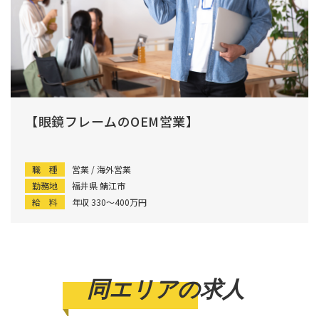
【眼鏡フレームのOEM営業】
職 種
営業 / 海外営業
勤務地
福井県 鯖江市
給 料
年収 330〜400万円
同エリアの求人