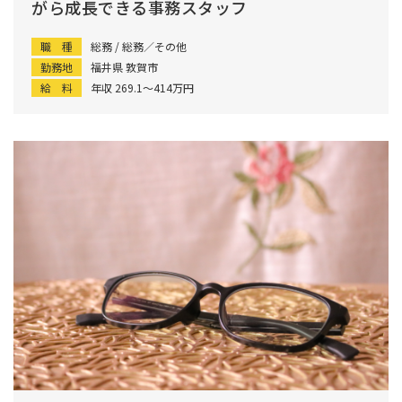
がら成長できる事務スタッフ
職 種
総務 / 総務／その他
勤務地
福井県 敦賀市
給 料
年収 269.1〜414万円