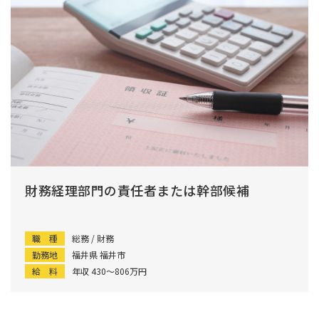
財務経理部門の責任者または幹部候補
職 種
総務 / 財務
勤務地
福井県 福井市
給 料
年収 430〜806万円