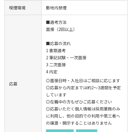
喫煙環境
敷地内禁煙
■選考方法
面接（2回以上）
■応募の流れ
1 書類選考
2 筆記試験・一次面接
3 二次面接
4 内定
◎面接日時・入社日はご相談に応じます
応募
◎応募から内定までは約2～3週間を予定
しています
◎在職中の方もぜひご応募ください
◎応募いただく個人情報は採用業務のみ
に利用し、他の目的での利用や第三者へ
の譲渡・開示することはありません