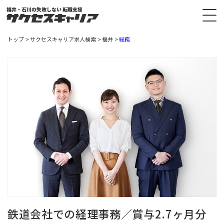
福井・石川の失敗しない 転職支援
トップ
サクセスキャリア求人検索
福井
総務
鉄道会社での経理事務／賞与2.7ヶ月分