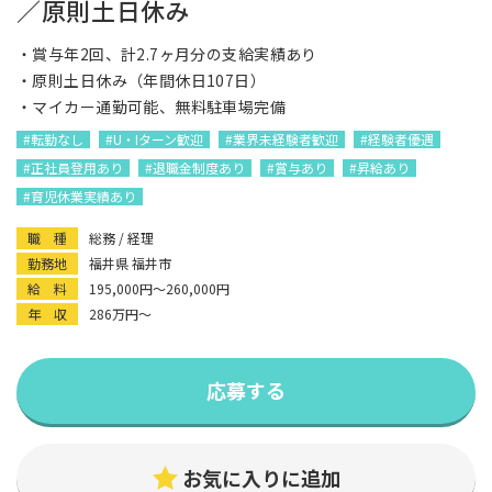
／原則土日休み
・賞与年2回、計2.7ヶ月分の支給実績あり
・原則土日休み（年間休日107日）
・マイカー通勤可能、無料駐車場完備
#転勤なし
#U・Iターン歓迎
#業界未経験者歓迎
#経験者優遇
#正社員登用あり
#退職金制度あり
#賞与あり
#昇給あり
#育児休業実績あり
職 種
総務 / 経理
勤務地
福井県 福井市
給 料
195,000円〜260,000円
年 収
286万円〜
応募する
お気に入りに追加