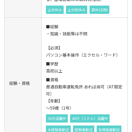
土日休み
土日祝休み
週休2日制
■経験
・知識・技能等は不問
【必須】
パソコン基本操作（エクセル・ワード）
■学歴
高校以上
■資格
経験・資格
普通自動車運転免許 あれば尚可（AT限定
可）
【年齢】
～59歳（1号）
30代活躍中
40代（ミドル）活躍中
未経験者歓迎
経験者歓迎
有資格者歓迎