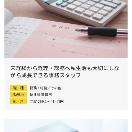
未経験から経理・総務へ私生活も大切にしな
がら成長できる事務スタッフ
職 種
総務 / 総務／その他
勤務地
福井県 敦賀市
給 料
年収 269.1〜414万円