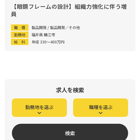
【眼鏡フレームの設計】組織力強化に伴う増
員
職 種
製品開発 / 製品開発／その他
勤務地
福井県 鯖江市
給 料
年収 330〜400万円
求人を検索
勤務地を選ぶ
職種を選ぶ
検索