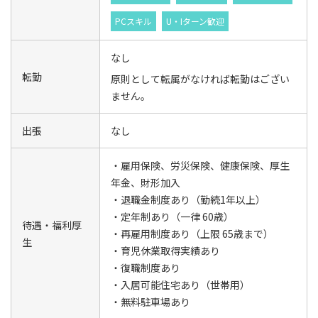
PCスキル
U・Iターン歓迎
なし
転勤
原則として転属がなければ転勤はござい
ません。
出張
なし
・雇用保険、労災保険、健康保険、厚生
年金、財形加入
・退職金制度あり（勤続1年以上）
・定年制あり（一律 60歳）
待遇・福利厚
・再雇用制度あり（上限 65歳まで）
生
・育児休業取得実績あり
・復職制度あり
・入居可能住宅あり（世帯用）
・無料駐車場あり