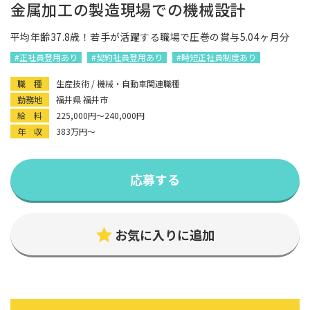
金属加工の製造現場での機械設計
平均年齢37.8歳！若手が活躍する職場で圧巻の賞与5.04ヶ月分
#正社員登用あり
#契約社員登用あり
#時短正社員制度あり
職 種
生産技術 / 機械・自動車関連職種
勤務地
福井県 福井市
給 料
225,000円〜240,000円
年 収
383万円〜
応募する
お気に入りに追加