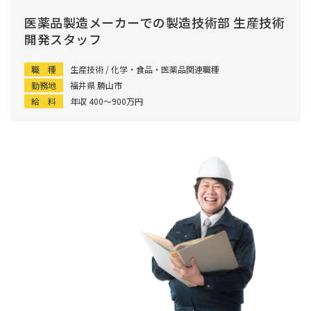
医薬品製造メーカーでの製造技術部 生産技術
開発スタッフ
職 種
生産技術 / 化学・食品・医薬品関連職種
勤務地
福井県 勝山市
給 料
年収 400〜900万円