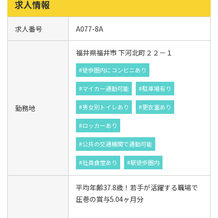
求人情報
求人番号
A077-8A
福井県福井市 下河北町２２－１
#徒歩圏内にコンビニあり
#マイカー通勤可能
#駐車場有り
#男女別トイレあり
#更衣室あり
勤務地
#ロッカーあり
#公共の交通機関で通勤可能
#社員食堂あり
#駅徒歩圏内
平均年齢37.8歳！若手が活躍する職場で
圧巻の賞与5.04ヶ月分