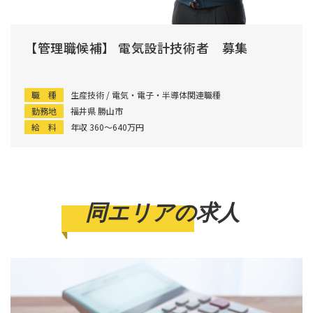
【管理職候補】 電気設計技術者 募集
職 種
生産技術 / 電気・電子・半導体関連職種
勤務地
福井県 勝山市
給 料
年収 360〜640万円
同エリアの求人