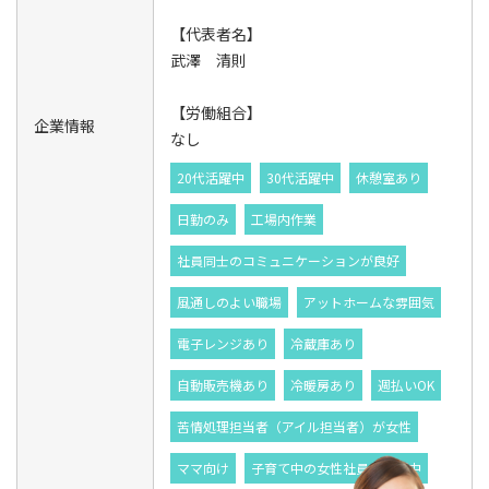
【代表者名】
武澤 清則
【労働組合】
企業情報
なし
20代活躍中
30代活躍中
休憩室あり
日勤のみ
工場内作業
社員同士のコミュニケーションが良好
風通しのよい職場
アットホームな雰囲気
電子レンジあり
冷蔵庫あり
自動販売機あり
冷暖房あり
週払いOK
苦情処理担当者（アイル担当者）が女性
ママ向け
子育て中の女性社員が活躍中