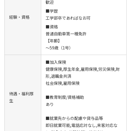
歓迎
■学歴
経験・資格
工学部卒であればなお可
■資格
普通自動車第一種免許
【年齢】
～59歳（1号）
■加入保険
健康保険,厚生年金,雇用保険,労災保険,財
形,退職金共済
社会保険,雇用保険
待遇・福利厚
■教育制度/資格補助
生
あり
■就業先からの配慮や貸与品等
即日就業可能,電話応対なし,来客対応な