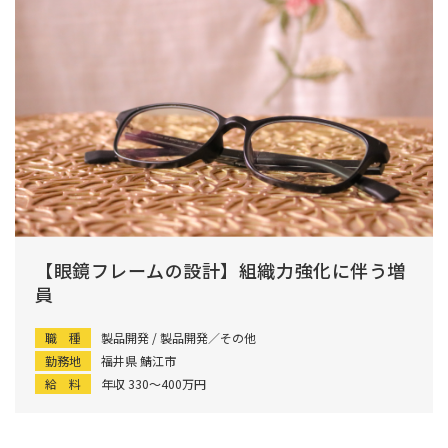
【眼鏡フレームの設計】組織力強化に伴う増
員
職 種
製品開発 / 製品開発／その他
勤務地
福井県 鯖江市
給 料
年収 330〜400万円