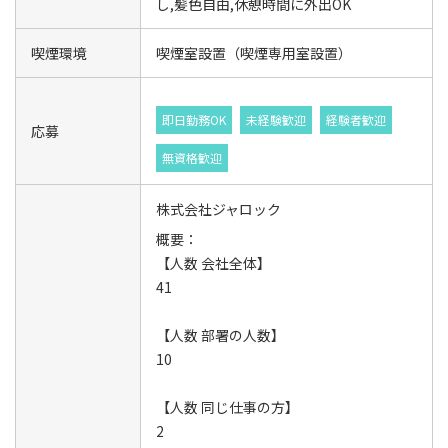
し,髪色自由,休憩時間に外出OK
喫煙環境
喫煙室設置（喫煙専用室設置）
即日勤務OK
未経験歓迎
経験者歓迎
応募
無資格歓迎
株式会社ジャロック
概要：
【人数 会社全体】
41
【人数 部署の人数】
10
【人数 同じ仕事の方】
2