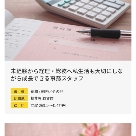
未経験から経理・総務へ私生活も大切にしな
がら成長できる事務スタッフ
職 種
総務 / 総務／その他
勤務地
福井県 敦賀市
給 料
年収 269.1〜414万円