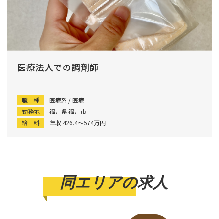
医療法人での調剤師
職 種
医療系 / 医療
勤務地
福井県 福井市
給 料
年収 426.4〜574万円
同エリアの求人