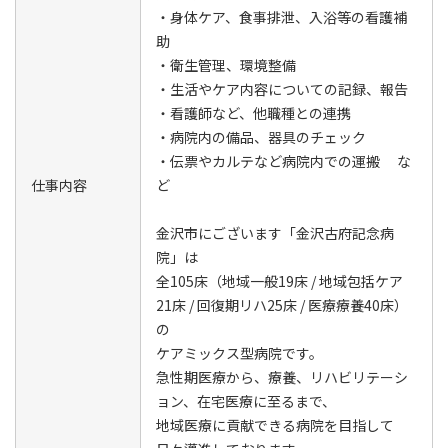
・身体ケア、食事排泄、入浴等の看護補
助
・衛生管理、環境整備
・生活やケア内容についての記録、報告
・看護師など、他職種との連携
・病院内の備品、器具のチェック
・伝票やカルテなど病院内での運搬 な
仕事内容
ど
金沢市にございます「金沢古府記念病
院」は
全105床（地域一般19床 / 地域包括ケア
21床 / 回復期リハ25床 / 医療療養40床）
の
ケアミックス型病院です。
急性期医療から、療養、リハビリテーシ
ョン、在宅医療に至るまで、
地域医療に貢献できる病院を目指して