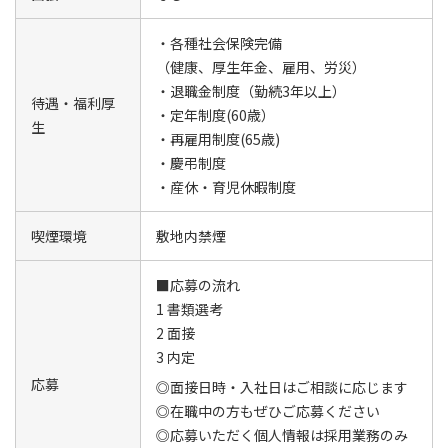
・各種社会保険完備
（健康、厚生年金、雇用、労災）
・退職金制度（勤続3年以上）
待遇・福利厚
・定年制度(60歳）
生
・再雇用制度(65歳)
・慶弔制度
・産休・育児休暇制度
喫煙環境
敷地内禁煙
■応募の流れ
1 書類選考
2 面接
3 内定
応募
◎面接日時・入社日はご相談に応じます
◎在職中の方もぜひご応募ください
◎応募いただく個人情報は採用業務のみ