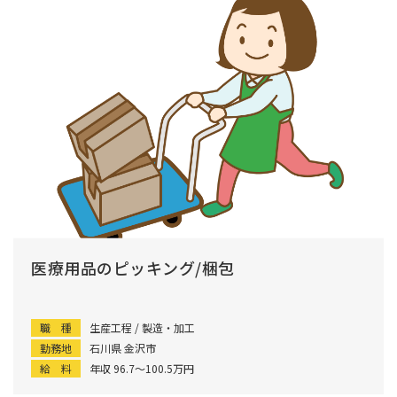
医療用品のピッキング/梱包
職 種
生産工程 / 製造・加工
勤務地
石川県 金沢市
給 料
年収 96.7〜100.5万円