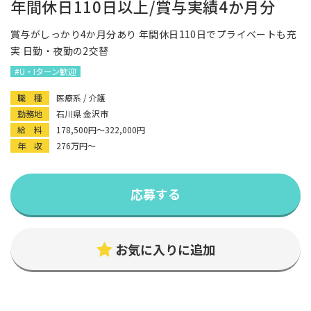
年間休日110日以上/賞与実績4か月分
賞与がしっかり4か月分あり 年間休日110日でプライベートも充
実 日勤・夜勤の2交替
#U・Iターン歓迎
職 種
医療系 / 介護
勤務地
石川県 金沢市
給 料
178,500円〜322,000円
年 収
276万円〜
応募する
お気に入りに追加