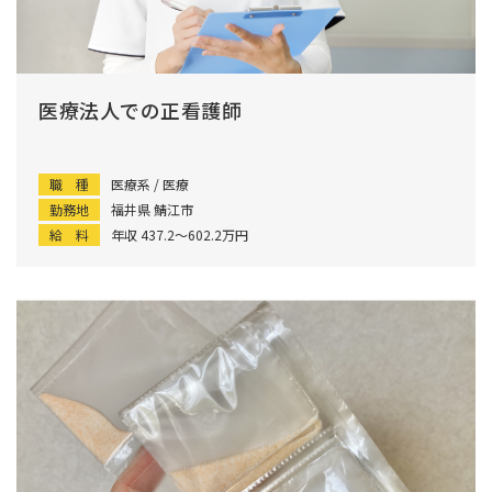
医療法人での正看護師
職 種
医療系 / 医療
勤務地
福井県 鯖江市
給 料
年収 437.2〜602.2万円